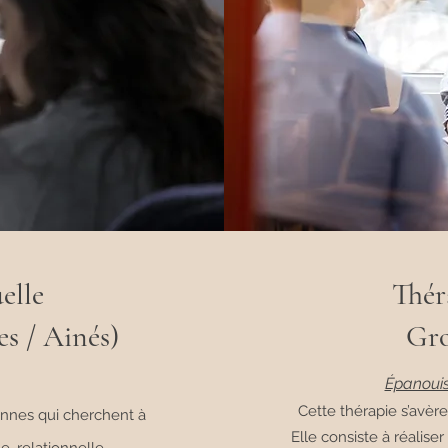
elle
Thér
es / Ainés)
Gro
Épanouis
Cette thérapie s’avère
onnes qui cherchent à
Elle consiste à réalise