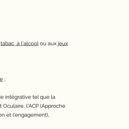
u
tabac, à l'alcool
ou aux
jeux
le
;
ie intégrative tel que la
t Oc
ulaire
, l'ACP (Approche
ion et l'engagement),