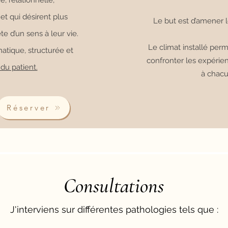
, relationnelle,
 qui désirent plus
Le but est d’amener l
e d’un sens à leur vie.
Le climat installé perm
tique, structurée et
confronter les expérien
du patient.
à chacu
Réserver
Consultations
J'interviens sur différentes pathologies tels que :