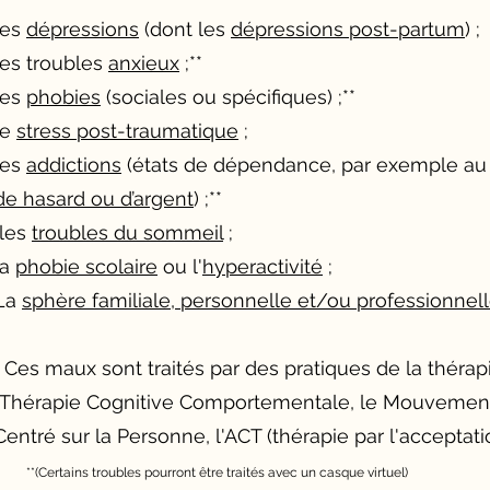
les
dépressions
(dont les
dépressions post-partum
) ;
les troubles
anxieux
;**
les
phobies
(sociales ou spécifiques) ;**
le
stress post-traumatique
;
les
addictions
(états de dépendance, par exemple a
de hasard ou d’argent
) ;**
les
troubles du sommeil
;
la
phobie scolaire
ou l'
hyperactivité
;
La
sphère familiale, personnelle et/ou professionnel
Ces maux sont traités par des pratiques de la thérap
Thérapie Cognitive Comportementale, le Mouvemen
Centré sur la Personne, l'ACT (thérapie par l'acceptat
**(Certains troubles pourront être traités avec un casque virtuel)