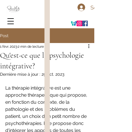
Se connecter
Post
1 févr. 2023
2 min de lecture
Qu'est-ce que la psychologie
intégrative?
Dernière mise à jour :
29 oct. 2023
La thérapie intégrative est une 
approche thérapeutique qui propose, 
en fonction du contexte, de la 
pathologie et des problèmes du 
patient, un choix d’un petit nombre de 
psychothérapies. Elle propose donc 
d'intégrer les apports de toutes les 