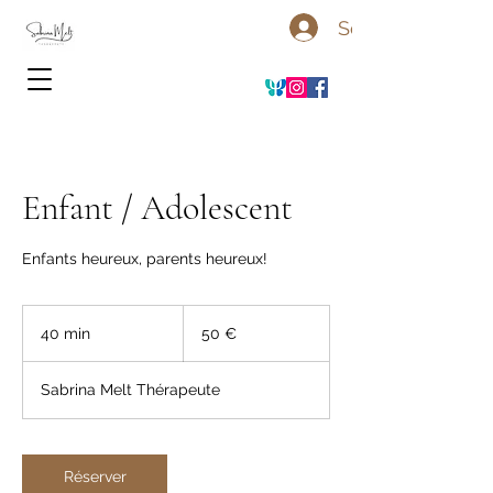
Se connecter
Enfant / Adolescent
Enfants heureux, parents heureux!
50
euros
40 min
4
50 €
0
m
Sabrina Melt Thérapeute
i
n
Réserver