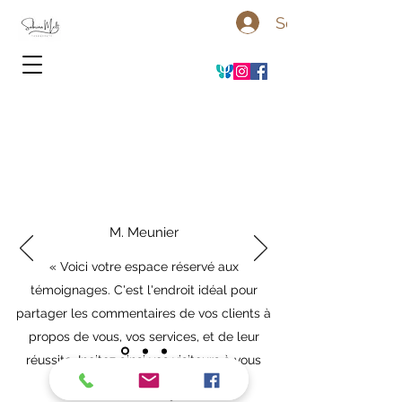
Se connecter
M. Meunier
« Voici votre espace réservé aux
témoignages. C'est l'endroit idéal pour
partager les commentaires de vos clients à
propos de vous, vos services, et de leur
réussite. Incitez ainsi vos visiteurs à vous
contacter. »
17 A Boulevard du Colombier, Rennes
07 81 12 23 37
-
s.melt.tcm
@gmail.com